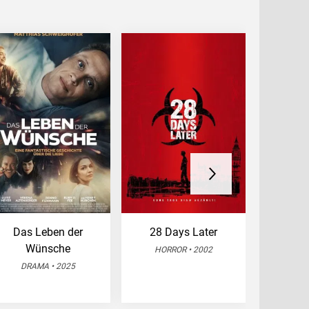
Das Leben der
28 Days Later
22
Wünsche
HORROR • 2002
DRA
DRAMA • 2025