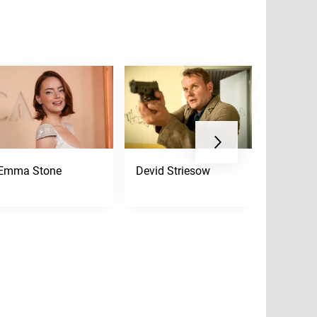
Emma Stone
Devid Striesow
Kurt Rus