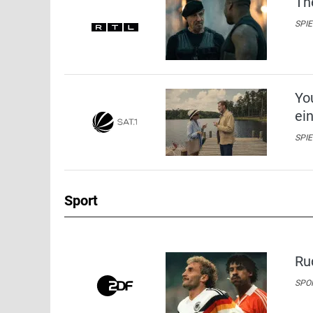
Th
SPIE
You
ei
SPIE
Sport
Ru
SPOR