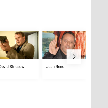
Devid Striesow
Jean Reno
Maria F