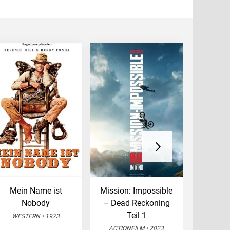
Mein Name ist
Mission: Impossible
Die S
Nobody
– Dead Reckoning
magisc
Teil 1
WESTERN • 1973
FANT
ACTIONFILM • 2023