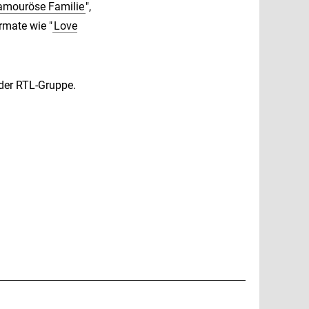
lamouröse Familie
",
rmate wie "
Love
der RTL-Gruppe.