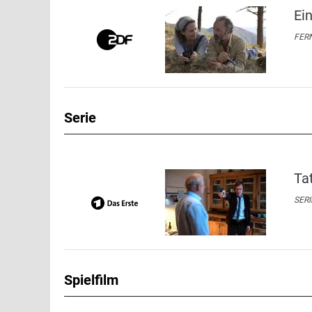
Ei
FERN
Serie
Ta
SERI
Spielfilm