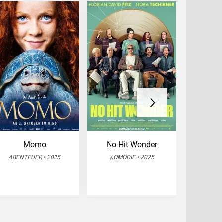
Momo
No Hit Wonder
Jurassi
Wied
ABENTEUER • 2025
KOMÖDIE • 2025
SCIENCE 