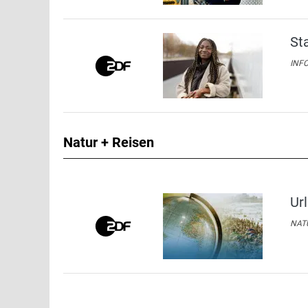
St
INFO
Natur + Reisen
Ur
NATU