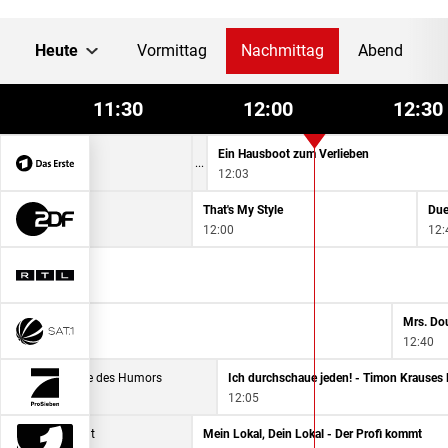
Heute
Vormittag
Nachmittag
Abend
11:30
12:00
12:30
erische Etiketten
Ein Hausboot zum Verlieben
15
12:03
That's My Style
Due
12:00
12:
e
Mrs. Dou
12:40
ars - Meilensteine des Humors
Ich durchschaue jeden! - Timon Krauses
12:05
 - Der Profi kommt
Mein Lokal, Dein Lokal - Der Profi kommt