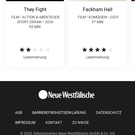
They Fight
Fackham Hall
FILM • ACTION & ABENTEUER,
FILM • KOMÖDIEN • 2025
SPORT, DRAMA • 2026
97 MIN.
95 MIN.
Lesermeinung
Lesermeinung
AGB
BARRIEREFREIHEITSERKLÄRUNG
DATENSCHUTZ
IMPRESSUM
KONTAKT
ZU NW.DE
© 2026 Zeitungsverlag Neue Westfälische GmbH & Co. KG