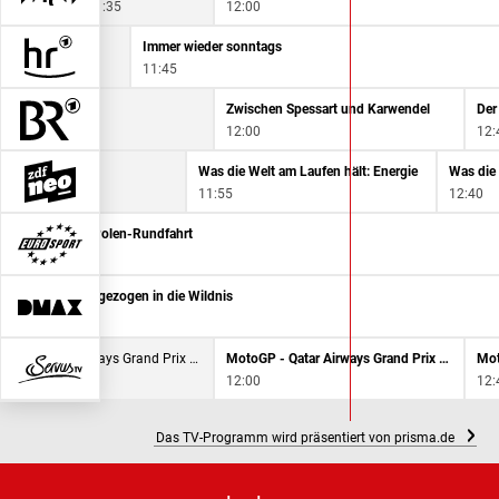
11:35
12:00
Immer wieder sonntags
11:45
ge der Zukunft
Zwischen Spessart und Karwendel
Der
15
12:00
12:
ll-Planet
Was die Welt am Laufen hält: Energie
11:55
12:40
Radsport: Polen-Rundfahrt
11:25
d Survival - Ausgezogen in die Wildnis
15
MotoGP - Qatar Airways Grand Prix von Großbritannien
MotoGP - Qatar Airways Grand Prix von Großbritannien
15
12:00
12:
Das TV-Programm wird präsentiert von prisma.de