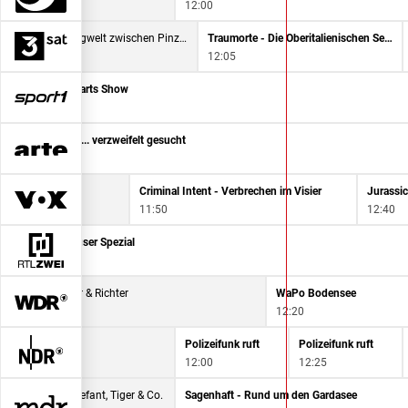
12:00
Hochkönig - Bergwelt zwischen Pinzgau und Pongau
Traumorte - Die Oberitalienischen Seen
11:20
12:05
 - Die SPORT1 Darts Show
Susan ... verzweifelt gesucht
11:30
echen im Visier
Criminal Intent - Verbrechen im Visier
Jurassic
11:50
12:40
 Schnäppchenhäuser Spezial
15
Raketenstarts im schottischen Inselparadies
Henker & Richter
WaPo Bodensee
11:30
12:20
Polizeifunk ruft
Polizeifunk ruft
12:00
12:25
Elefant, Tiger & Co.
Sagenhaft - Rund um den Gardasee