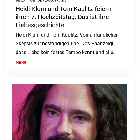
06.08.2026
HOCHZEITSTAG
Heidi Klum und Tom Kaulitz feiern
ihren 7. Hochzeitstag: Das ist ihre
Liebesgeschichte
Heidi Klum und Tom Kaulitz: Von anfänglicher
Skepsis zur beständigen Ehe. Das Paar zeigt,
dass Liebe kein festes Tempo kennt und alle
Zweifel überdauern kann.
MEHR