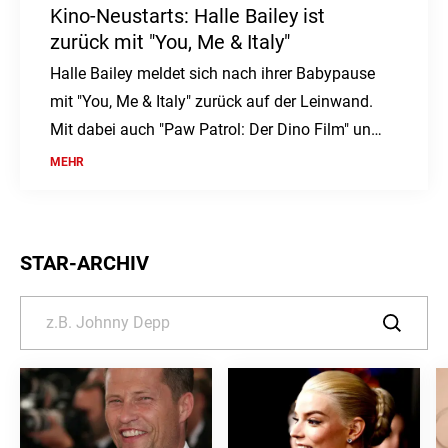
Kino-Neustarts: Halle Bailey ist
zurück mit "You, Me & Italy"
Halle Bailey meldet sich nach ihrer Babypause
mit "You, Me & Italy" zurück auf der Leinwand.
Mit dabei auch "Paw Patrol: Der Dino Film" und
"Nightborn". Ein Kinowochenende voller
MEHR
Abenteuer und Romantik ab dem 6. August.
STAR-ARCHIV