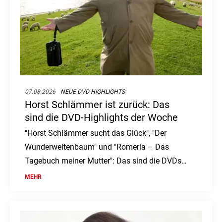
07.08.2026
NEUE DVD-HIGHLIGHTS
Horst Schlämmer ist zurück: Das
sind die DVD-Highlights der Woche
"Horst Schlämmer sucht das Glück", "Der
Wunderweltenbaum" und "Romería – Das
Tagebuch meiner Mutter": Das sind die DVDs
und Blu-rays der Woche.
MEHR