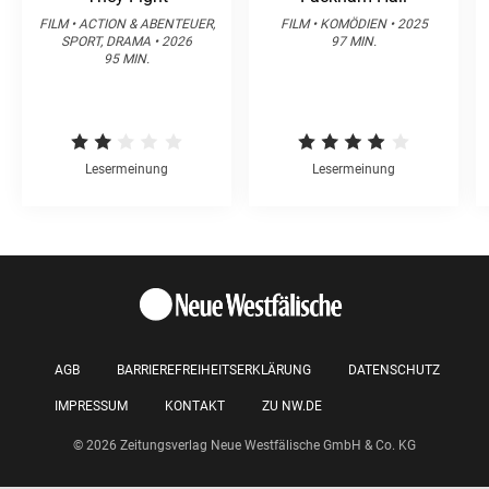
FILM • ACTION & ABENTEUER,
FILM • KOMÖDIEN • 2025
SPORT, DRAMA • 2026
97 MIN.
95 MIN.
Lesermeinung
Lesermeinung
AGB
BARRIEREFREIHEITSERKLÄRUNG
DATENSCHUTZ
IMPRESSUM
KONTAKT
ZU NW.DE
© 2026 Zeitungsverlag Neue Westfälische GmbH & Co. KG