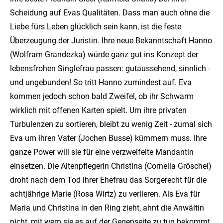
Scheidung auf Evas Qualitäten. Dass man auch ohne die
Liebe fürs Leben glücklich sein kann, ist die feste
Überzeugung der Juristin. Ihre neue Bekanntschaft Hanno
(Wolfram Grandezka) würde ganz gut ins Konzept der
lebensfrohen Singlefrau passen: gutaussehend, sinnlich -
und ungebunden! So tritt Hanno zumindest auf. Eva
kommen jedoch schon bald Zweifel, ob ihr Schwarm
wirklich mit offenen Karten spielt. Um ihre privaten
Turbulenzen zu sortieren, bleibt zu wenig Zeit - zumal sich
Eva um ihren Vater (Jochen Busse) kümmern muss. Ihre
ganze Power will sie für eine verzweifelte Mandantin
einsetzen. Die Altenpflegerin Christina (Cornelia Gröschel)
droht nach dem Tod ihrer Ehefrau das Sorgerecht für die
achtjährige Marie (Rosa Wirtz) zu verlieren. Als Eva für
Maria und Christina in den Ring zieht, ahnt die Anwältin
nicht, mit wem sie es auf der Gegenseite zu tun bekommt