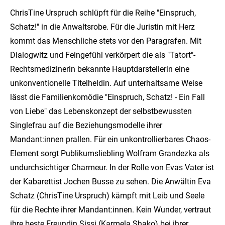
ChrisTine Urspruch schlüpft für die Reihe "Einspruch,
Schatz!" in die Anwaltsrobe. Für die Juristin mit Herz
kommt das Menschliche stets vor den Paragrafen. Mit
Dialogwitz und Feingefühl verkörpert die als "Tatort"-
Rechtsmedizinerin bekannte Hauptdarstellerin eine
unkonventionelle Titelheldin. Auf unterhaltsame Weise
lässt die Familienkomödie "Einspruch, Schatz! - Ein Fall
von Liebe" das Lebenskonzept der selbstbewussten
Singlefrau auf die Beziehungsmodelle ihrer
Mandant:innen prallen. Für ein unkontrollierbares Chaos-
Element sorgt Publikumsliebling Wolfram Grandezka als
undurchsichtiger Charmeur. In der Rolle von Evas Vater ist
der Kabarettist Jochen Busse zu sehen. Die Anwältin Eva
Schatz (ChrisTine Urspruch) kämpft mit Leib und Seele
für die Rechte ihrer Mandant:innen. Kein Wunder, vertraut
ihre beste Freundin Sissi (Karmela Shako) bei ihrer