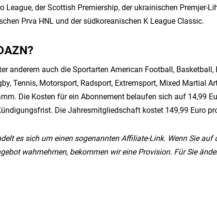
ro League, der Scottish Premiership, der ukrainischen Premjer-Li
tischen Prva HNL und der südkoreanischen K League Classic.
t DAZN?
er anderem auch die Sportarten American Football, Basketball, 
gby, Tennis, Motorsport, Radsport, Extremsport, Mixed Martial Ar
ramm. Die Kosten für ein Abonnement belaufen sich auf 14,99 Eu
ündigungsfrist. Die Jahresmitgliedschaft kostet 149,99 Euro pr
delt es sich um einen sogenannten Affiliate-Link. Wenn Sie auf 
gebot wahrnehmen, bekommen wir eine Provision. Für Sie änder