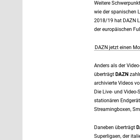
Weitere Schwerpunkt
wie der spanischen La
2018/19 hat DAZN Li
der europäischen Fu
DAZN jetzt einen Mo
Anders als der Vide
überträgt
DAZN
zahl
archivierte Videos 
Die Live- und Video-
stationären Endgerä
Streamingboxen, Sma
Daneben überträgt
D
Superligaen, der ita