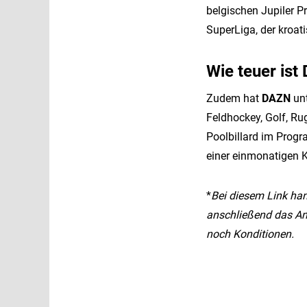
belgischen Jupiler P
SuperLiga, der kroa
Wie teuer is
Zudem hat
DAZN
unt
Feldhockey, Golf, Ru
Poolbillard im Prog
einer einmonatigen K
*
Bei diesem Link han
anschließend das An
noch Konditionen.