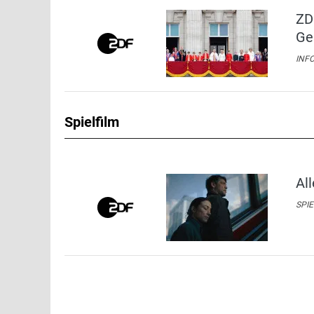
ZD
Ge
INFO
Spielfilm
All
SPIE