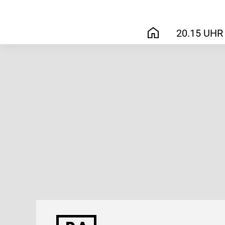
20.15 UHR
START