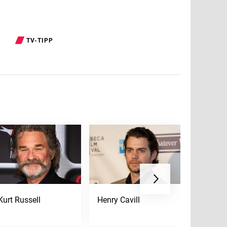
TV-TIPP
Kurt Russell
Henry Cavill
Muriel 