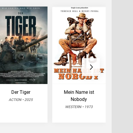
Der Tiger
Mein Name ist
Ein fa
Nobody
A
ACTION • 2025
WESTERN • 1973
DRA